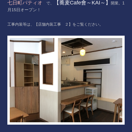
【蕎麦Cafe會～KAI～】
七日町パティオ
1
で、
開業。
月15日オープン！
工事内装等は、【店舗内装工事 ２】をご覧ください。